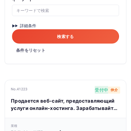
詳細条件
検索する
条件をリセット
No.41223
受付中
仲介
Продается веб-сайт, предоставляющий
услуги онлайн-хостинга. Зарабатывайте
до 10 000 долларов в месяц.
業種