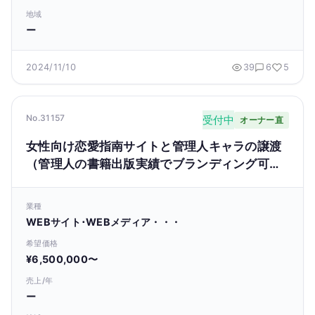
地域
ー
2024/11/10
39
6
5
No.31157
受付中
オーナー直
女性向け恋愛指南サイトと管理人キャラの譲渡
（管理人の書籍出版実績でブランディング可
能）
業種
WEBサイト･WEBメディア・・・
希望価格
¥6,500,000〜
売上/年
ー