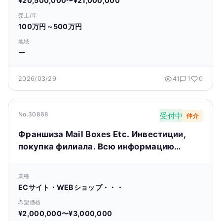
¥20,500,000〜¥21,000,000
売上/年
100万円～500万円
地域
ー
2026/03/29
41
1
0
No.30868
受付中
仲介
Франшиза Mail Boxes Etc. Инвестиции,
покупка филиала. Всю информацию
смотри на сайте.
業種
ECサイト・WEBショップ・・・
希望価格
¥2,000,000〜¥3,000,000