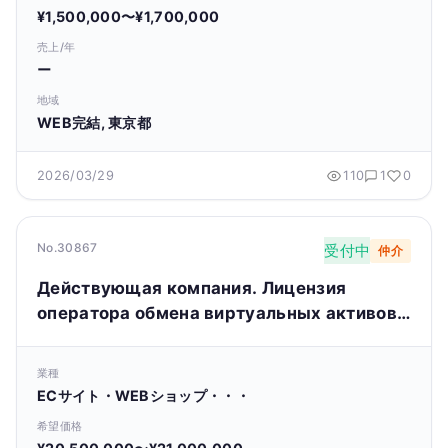
¥1,500,000〜¥1,700,000
売上/年
ー
地域
WEB完結, 東京都
2026/03/29
110
1
0
No.30867
受付中
仲介
Действующая компания. Лицензия
оператора обмена виртуальных активов.
Пожалуйста, ознакомьтесь с
информацией на сайте.
業種
ECサイト・WEBショップ・・・
希望価格