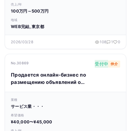
売上/年
100万円～500万円
地域
WEB完結, 東京都
2026/03/28
108
1
0
No.30869
受付中
仲介
Продается онлайн-бизнес по
размещению объявлений о
недвижимости (агентство
недвижимости).
業種
サービス業・・・
希望価格
¥40,000〜¥45,000
売上/年