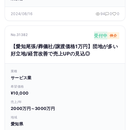
2024/08/16
94
0
0
No.31382
受付中
仲介
【愛知尾張/葬儀社/譲渡価格1万円】団地が多い
好立地/経営改善で売上UPの見込◎
業種
サービス業
希望価格
¥10,000
売上/年
2000万円～3000万円
地域
愛知県