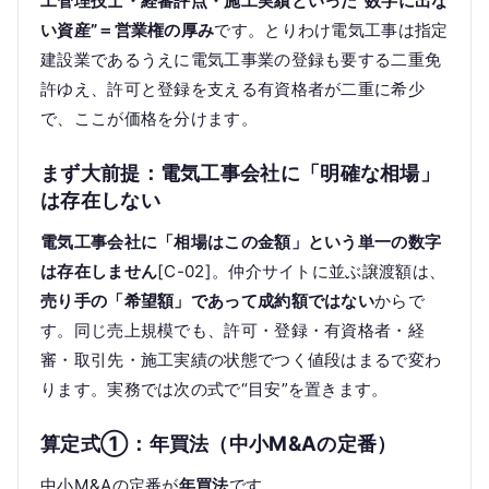
工管理技士・経審評点・施工実績といった“数字に出な
い資産”＝営業権の厚み
です。とりわけ電気工事は指定
建設業であるうえに電気工事業の登録も要する二重免
許ゆえ、許可と登録を支える有資格者が二重に希少
で、ここが価格を分けます。
まず大前提：電気工事会社に「明確な相場」
は存在しない
電気工事会社に「相場はこの金額」という単一の数字
は存在しません
[C-02]。仲介サイトに並ぶ譲渡額は、
売り手の「希望額」であって成約額ではない
からで
す。同じ売上規模でも、許可・登録・有資格者・経
審・取引先・施工実績の状態でつく値段はまるで変わ
ります。実務では次の式で“目安”を置きます。
算定式①：年買法（中小M&Aの定番）
中小M&Aの定番が
年買法
です。