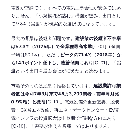
需要が堅調でも、すべての電気工事会社が安泰ではあ
りません。「小規模ほど詰む」構図が進み、出口とし
てM&A（譲渡）が現実的な選択肢になっています。
最大の背景は後継者問題です。
建設業の後継者不在率
は57.3%（2025年）で全業種最高水準
[C-01]（全国
平均は50.1%）。ただし
ピークの71.4%（2018年）か
ら14.1ポイント低下し、改善傾向
にあり[C-01]、「譲
渡という出口を選ぶ会社が増えた」と読めます。
市場そのものは底堅く推移しています。
建設業許可業
者数は令和7年3月末で48万3,700業者（前年同月比
0.9%増）と微増
[C-10]。電気設備の更新需要、脱炭
素・GX省エネ改修、再エネ・データセンター・EV充
電インフラの投資拡大は中長期で堅調な方向にあり
[C-10]、「需要が消える業種」ではありません。