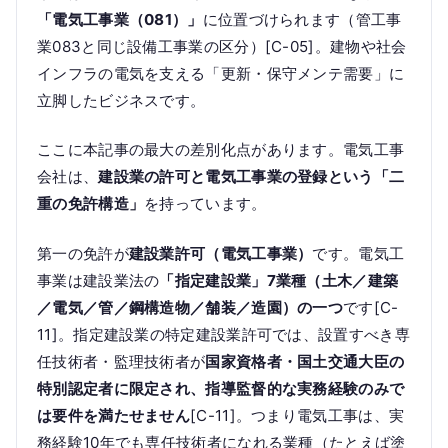
「電気工事業（081）」
に位置づけられます（管工事
業083と同じ設備工事業の区分）[C-05]。建物や社会
インフラの電気を支える「更新・保守メンテ需要」に
立脚したビジネスです。
ここに本記事の最大の差別化点があります。電気工事
会社は、
建設業の許可と電気工事業の登録という「二
重の免許構造」
を持っています。
第一の免許が
建設業許可（電気工事業）
です。電気工
事業は建設業法の
「指定建設業」7業種（土木／建築
／電気／管／鋼構造物／舗装／造園）の一つ
です[C-
11]。指定建設業の特定建設業許可では、設置すべき専
任技術者・監理技術者が
国家資格者・国土交通大臣の
特別認定者に限定され、指導監督的な実務経験のみで
は要件を満たせません
[C-11]。つまり電気工事は、実
務経験10年でも専任技術者になれる業種（たとえば塗