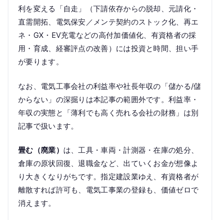
利を変える「自走」（下請依存からの脱却、元請化・
直需開拓、電気保安／メンテ契約のストック化、再エ
ネ・GX・EV充電などの高付加価値化、有資格者の採
用・育成、経審評点の改善）には投資と時間、担い手
が要ります。
なお、電気工事会社の利益率や社長年収の「儲かる/儲
からない」の深掘りは本記事の範囲外です。利益率・
年収の実態と「薄利でも高く売れる会社の財務」は別
記事で扱います。
畳む（廃業）
は、工具・車両・計測器・在庫の処分、
倉庫の原状回復、退職金など、出ていくお金が想像よ
り大きくなりがちです。指定建設業ゆえ、有資格者が
離散すれば許可も、電気工事業の登録も、価値ゼロで
消えます。