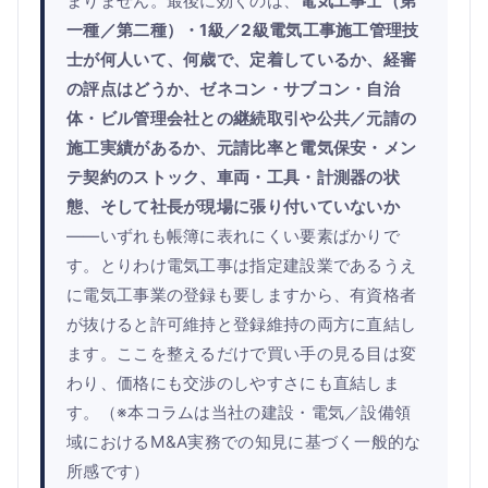
まりません。最後に効くのは、
電気工事士（第
一種／第二種）・1級／2級電気工事施工管理技
士が何人いて、何歳で、定着しているか、経審
の評点はどうか、ゼネコン・サブコン・自治
体・ビル管理会社との継続取引や公共／元請の
施工実績があるか、元請比率と電気保安・メン
テ契約のストック、車両・工具・計測器の状
態、そして社長が現場に張り付いていないか
——いずれも帳簿に表れにくい要素ばかりで
す。とりわけ電気工事は指定建設業であるうえ
に電気工事業の登録も要しますから、有資格者
が抜けると許可維持と登録維持の両方に直結し
ます。ここを整えるだけで買い手の見る目は変
わり、価格にも交渉のしやすさにも直結しま
す。（※本コラムは当社の建設・電気／設備領
域におけるM&A実務での知見に基づく一般的な
所感です）