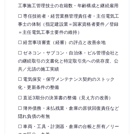
工事施工管理技士の在籍数・年齢構成と継続雇用
☐ 専任技術者・経営業務管理責任者・主任電気工
事士の体制（指定建設業＝国家資格者要件／登録
＝主任電気工事士要件の維持）
☐ 経営事項審査（経審）の評点と改善余地
☐ ゼネコン・サブコン・自治体・ビル管理会社と
の継続取引の文書化と特定取引先への依存度、公
共／元請の施工実績
☐ 電気保安・保守メンテナンス契約のストック
化・更新条件の整備
☐ 直近3期分の決算書の整備（見え方の改善）
☐ 簿外債務・未払残業・倉庫の原状回復責任など
隠れ負債の有無
☐ 車両・工具・計測器・倉庫の台帳と所有／リー