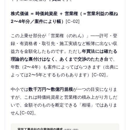
株式価値 ＝ 時価純資産 ＋ 営業権（＝営業利益の概ね
2〜4年分／案件により幅）
[C-02]
この上乗せ部分が「営業権（のれん）」——許可・登
録・有資格者・取引先・施工実績など帳簿に出ない収
益力を金額化したものです。ただし
年買法には確たる
理論的な裏付けはなく、あくまで交渉のたたき台
で、
年数（2〜4年）も案件によってばらつきます（出典に
よっては2〜5年とするものもあります）[C-02]。
中小では
数千万円〜数億円規模
が一つの目安になりま
すが、これは時価純資産と営業権の積み上がり方しだ
いで、金額そのものを断定できる「相場」ではありま
せん[C-02]。