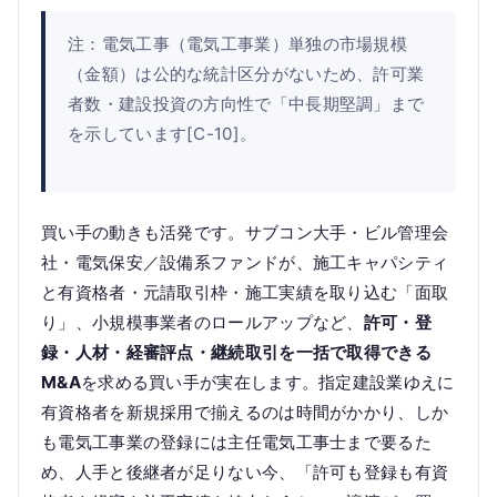
注：電気工事（電気工事業）単独の市場規模
（金額）は公的な統計区分がないため、許可業
者数・建設投資の方向性で「中長期堅調」まで
を示しています[C-10]。
買い手の動きも活発です。サブコン大手・ビル管理会
社・電気保安／設備系ファンドが、施工キャパシティ
と有資格者・元請取引枠・施工実績を取り込む「面取
り」、小規模事業者のロールアップなど、
許可・登
録・人材・経審評点・継続取引を一括で取得できる
M&A
を求める買い手が実在します。指定建設業ゆえに
有資格者を新規採用で揃えるのは時間がかかり、しか
も電気工事業の登録には主任電気工事士まで要るた
め、人手と後継者が足りない今、「許可も登録も有資