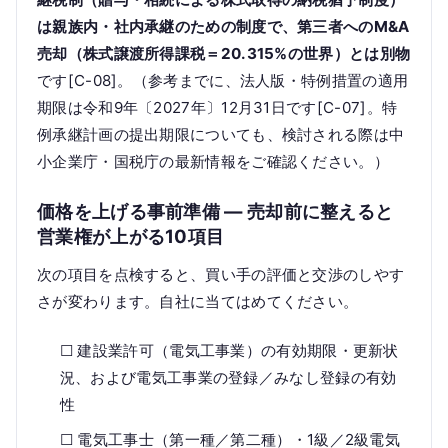
は親族内・社内承継のための制度で、第三者へのM&A
売却（株式譲渡所得課税＝20.315%の世界）とは別物
です[C-08]。（参考までに、法人版・特例措置の適用
期限は令和9年〔2027年〕12月31日です[C-07]。特
例承継計画の提出期限についても、検討される際は中
小企業庁・国税庁の最新情報をご確認ください。）
価格を上げる事前準備 — 売却前に整えると
営業権が上がる10項目
次の項目を点検すると、買い手の評価と交渉のしやす
さが変わります。自社に当てはめてください。
☐ 建設業許可（電気工事業）の有効期限・更新状
況、および電気工事業の登録／みなし登録の有効
性
☐ 電気工事士（第一種／第二種）・1級／2級電気