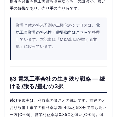
格者も経審も施工実績も健在なうち」の譲渡が、買い
手の好機であり、売り手の売り時です。
業界全体の将来予測や二極化のシナリオは、
電
気工事業界の将来性・需要動向はこちら
で整理
しています。本記事は「M&A出口が増える文
脈」に絞っています。
§3 電気工事会社の生き残り戦略 — 続
ける/譲る/畳むの3択
続ける
現実は、利益率の薄さとの戦いです。前述のと
おり設備工事業の粗利率は29.46%と5区分で最も高い
一方[C-05]、営業利益率は0.35%と薄い[C-05]。薄