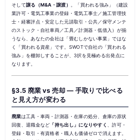
そして
譲る（M&A・譲渡）
。「買われる強み」（建設
業許可・電気工事業の登録・電気工事士／施工管理技
士・経審評点・安定した元請取引・公共／保守メンテ
のストック・自社車両／工具／計測器・低借入）が揃
うなら、あなたの会社は「畳むしかない事業」ではな
く「買われる資産」です。SWOTで自社の「買われる
強み」を棚卸しすることが、3択を見極める出発点に
なります。
§3.5 廃業 vs 売却 — 手取りで比べる
と見え方が変わる
廃業
は工具・車両・計測器・在庫の処分、倉庫の原状
回復、退職金など
「持ち出し」になりやすく
、許可・
登録・取引・有資格者・職人も価値ゼロで消えます。