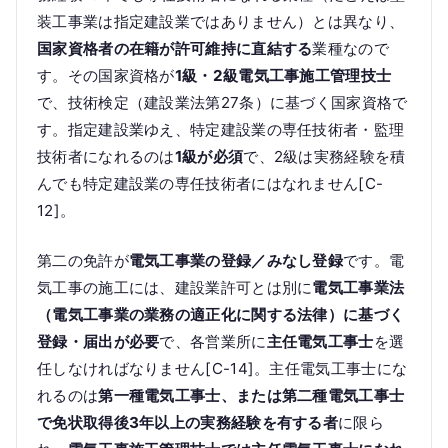
装工事業は指定建設業ではありません）とは異なり、
国家資格者の在籍が許可維持に直結する
業種なので
す。その国家資格が
1級・2級電気工事施工管理技士
で、技術検定（建設業法第27条）に基づく国家資格で
す。指定建設業ゆえ、特定建設業の専任技術者・監理
技術者になれるのは
1級が必須
で、2級は実務経験を積
んでも特定建設業の専任技術者にはなれません[C-
12]。
第二の免許が
電気工事業の登録／みなし登録
です。電
気工事の施工には、建設業許可とは別に
電気工事業法
（電気工事業の業務の適正化に関する法律）に基づく
登録・届出が必要
で、各営業所に
主任電気工事士
を選
任しなければなりません[C-14]。主任電気工事士にな
れるのは
第一種電気工事士、または第二種電気工事士
で免状取得後3年以上の実務経験を有する者
に限ら