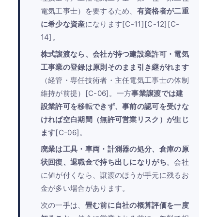
電気工事士）を要するため、
有資格者が二重
に希少な資産
になります[C-11][C-12][C-
14]。
株式譲渡なら、会社が持つ建設業許可・電気
工事業の登録は原則そのまま引き継がれます
（経管・専任技術者・主任電気工事士の体制
維持が前提）[C-06]。一方
事業譲渡では建
設業許可を移転できず、事前の認可を受けな
ければ空白期間（無許可営業リスク）が生じ
ます
[C-06]。
廃業は工具・車両・計測器の処分、倉庫の原
状回復、退職金で持ち出しになりがち
。会社
に値が付くなら、譲渡のほうが手元に残るお
金が多い場合があります。
次の一手は、
畳む前に自社の概算評価を一度