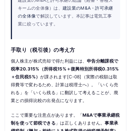
建設業のM&Aと許可承継の総論（経審・各種ス
キームの全体像）は、
建設業のM&A・許可承継
の全体像
で解説しています。本記事は電気工事
業に絞っています。
手取り（税引後）の考え方
個人株主が株式売却で得た利益には、
申告分離課税で
税率20.315%（所得税15%＋復興特別所得税0.315%
＋住民税5%）
が課されます[C-08]（実際の税額は取
得費等で変わるため、計算は税理士へ）。「いくら売
れる」を「いくら残る」に翻訳して考えることが、廃
業との損得比較の出発点になります。
ここで重要な注意点があります。「
M&Aで事業承継税
制を使って節税できる
」は正しくありません。
事業承
継税制（贈与・相続による株式取得の納税猶予制度）