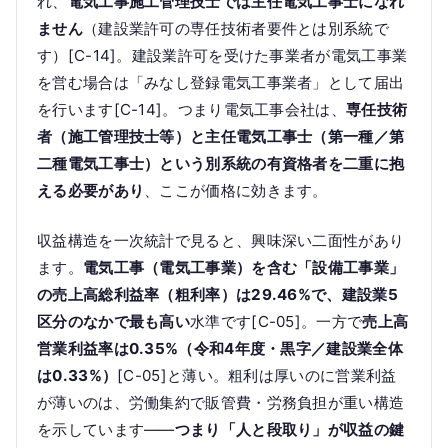
れ、
電気工事施工管理技士では主任電気工事士になれ
ません
（建設業許可の専任技術者要件とは別系統で
す）[C-14]。建設業許可を受けた事業者が電気工事業
を営む場合は「みなし登録電気工事業者」として届出
を行います[C-14]。つまり電気工事会社は、
専任技術
者（施工管理技士等）と主任電気工事士（第一種／第
二種電気工事士）という別系統の有資格者を二重に抱
える必要があり
、ここが価格に効きます。
収益構造を一次統計で見ると、興味深い二面性があり
ます。
電気工事（電気工事業）を含む「設備工事業」
の売上高総利益率（粗利率）は29.46%で、建設業5
区分のなかで最も高い
水準です[C-05]。一方で
売上高
営業利益率は0.35%（令和4年度・黒字／建設業全体
は0.33%）
[C-05]と薄い。粗利は厚いのに営業利益
が薄いのは、労働集約で販管費・労務負担が重い構造
を示しています——
つまり「人と段取り」が収益の鍵