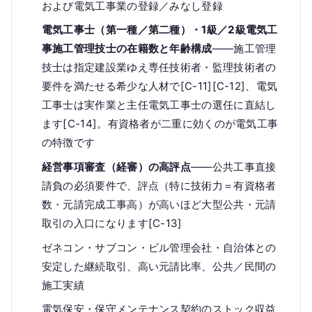
および電気工事業の登録／みなし登録
電気工事士（第一種／第二種）・1級／2級電気工
事施工管理技士の在籍数と年齢構成
——施工管理
技士は指定建設業ゆえ専任技術者・監理技術者の
要件を満たせる希少な人材で[C-11][C-12]、電気
工事士は実作業と主任電気工事士の選任に直結し
ます[C-14]。有資格者が二重に効くのが電気工事
の特徴です
経営事項審査（経審）の高評点
——公共工事直接
請負の必須要件で、評点（特に技術力＝有資格者
数・元請完成工事高）が高いほど大型公共・元請
取引の入口になります[C-13]
ゼネコン・サブコン・ビル管理会社・自治体との
安定した継続取引、高い元請比率、公共／民間の
施工実績
電気保安・保守メンテナンス契約のストック収益