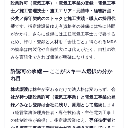
設業許可（電気工事）・電気工事業の登録・電気工事
士／施工管理技士・施工エリア・元請枠・経審評点・
公共／保守契約のストックと施工実績・職人の採用代
替
です。指定建設業ゆえ有資格者の確保には特に時間
がかかり、さらに登録には主任電気工事士まで要する
ため、許可・登録と人材を「会社ごと」得られるM&A
の効率は内製化や自前拡大には代えがたく、自社の強
みを言語化できれば価値が明確になります。
許認可の承継 — ここがスキーム選択の分か
れ目
株式譲渡
は株主が変わるだけで法人格は変わらず、
会
社が持つ建設業許可（電気工事業）と電気工事業の登
録／みなし登録は会社に残り、原則として継続
します
（経営業務管理責任者・専任技術者・主任電気工事士
の体制維持が前提）。指定建設業ゆえ、
専任技術者と
なる電気工事施工管理技士が引き続き在籍しているこ