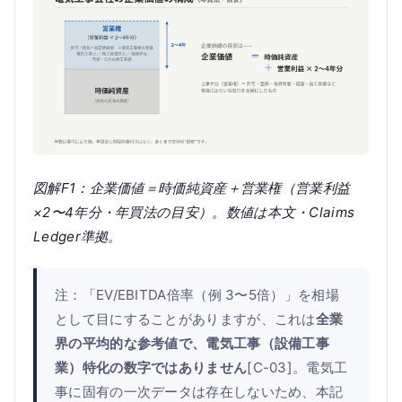
図解F1：企業価値＝時価純資産＋営業権（営業利益
×2〜4年分・年買法の目安）。数値は本文・Claims
Ledger準拠。
注：「EV/EBITDA倍率（例 3〜5倍）」を相場
として目にすることがありますが、これは
全業
界の平均的な参考値で、電気工事（設備工事
業）特化の数字ではありません
[C-03]。電気工
事に固有の一次データは存在しないため、本記