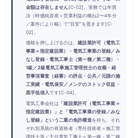
金額は存在しません
[C-02]。実務では年買
法（時価純資産＋営業利益の概ね2〜4年分
／案件により幅）で“目安”を置きます[C-
02]。
価格を押し上げるのは、
建設業許可（電気工
事業＝指定建設業）・電気工事業の登録／み
なし登録・電気工事士（第一種／第二種）・
1級／2級電気工事施工管理技士の在籍・経
営事項審査（経審）の評点・公共／元請の施
工実績・電気保安／メンテのストック収益・
黒字低借入
です[C-04]。
電気工事会社は
「建設業許可（電気工事業＝
指定建設業）」と「電気工事業の登録／みな
し登録」という二重の免許構造
を持ち、それ
ぞれ別系統の有資格者（専任技術者＝施工管
理技士等／主任電気工事士＝第一種・第二種