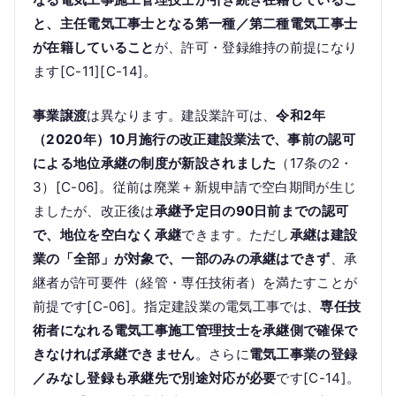
と、主任電気工事士となる第一種／第二種電気工事士
が在籍していること
が、許可・登録維持の前提になり
ます[C-11][C-14]。
事業譲渡
は異なります。建設業許可は、
令和2年
（2020年）10月施行の改正建設業法で、事前の認可
による地位承継の制度が新設されました
（17条の2・
3）[C-06]。従前は廃業＋新規申請で空白期間が生じ
ましたが、改正後は
承継予定日の90日前までの認可
で、地位を空白なく承継
できます。ただし
承継は建設
業の「全部」が対象で、一部のみの承継はできず
、承
継者が許可要件（経管・専任技術者）を満たすことが
前提です[C-06]。指定建設業の電気工事では、
専任技
術者になれる電気工事施工管理技士を承継側で確保で
きなければ承継できません
。さらに
電気工事業の登録
／みなし登録も承継先で別途対応が必要
です[C-14]。