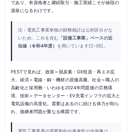
であり、有資格者と継続取引・施工実績こそが値段の
源泉になるわけです。
注：電気工事業単独の財務統計は公的区分がな
いため、これを含む
「設備工事業」ベースの近
似値（令和4年度）
を用いています[C-05]。
PESTで見れば、政策＝脱炭素・GX投資・再エネ拡
大、経済＝電線・銅・機材の原価高騰、社会＝職人の
高齢化と採用難・いわゆる2024年問題後の労務環
境、技術＝データセンター・EV充電インフラの拡大と
電気設備の高度化。需要はあるのに続ける体力が削ら
れ、後継者問題が重なる構図です。
電気工事業界の需要動向や将来性の全体像は、