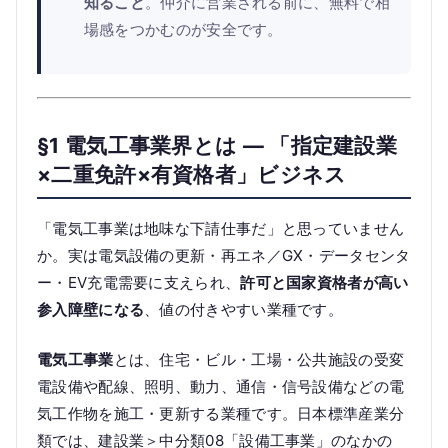
知ること
。仲介に営業される前に、無料で相
場感をつかむのが安全です。
§1 電気工事業界とは — 「指定建設業
×二重免許×有資格者」ビジネス
「電気工事業は地味な下請仕事だ」と思っていません
か。実は電気設備の更新・再エネ／GX・データセンタ
ー・EV充電需要に支えられ、
許可と国家資格者が高い
参入障壁になる
、値の付きやすい業種です。
電気工事業
とは、住宅・ビル・工場・公共施設の受変
電設備や配線、照明、動力、通信・信号設備などの電
気工作物を施工・更新する業種です。日本標準産業分
類では、建設業＞中分類08「設備工事業」のなかの