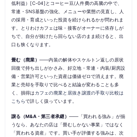
低利益）[C-04]とコーヒー豆/人件費の高騰の中で、
常連・SNS基盤の強化、メニューや業態の見直し、人
の採用・育成といった投資を続けられるかが問われま
す。とりわけカフェは味・接客がオーナーに依存しが
ちで、自分が抜けたら回らない店のまま続けると、出
口も狭くなります。
畳む（廃業）
——内装の解体やスケルトン返しの原状
回復で持ち出しがかさみ、好立地・常連・内装/厨房設
備・営業許可といった資産は価値ゼロで消えます。廃
業と売却を手取りで比べると結論が変わることも多
く、損得は
カフェの廃業と居抜き譲渡の手取り比較は
こちら
で詳しく扱っています。
譲る（M&A・第三者承継）
——「買われる強み」が揃
うなら、あなたの店は「畳むしかない事業」ではなく
「買われる資産」です。買い手が評価する強みは、次