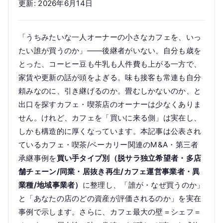
更新: 2026年6月14日
「うちみたいな一人オーナーの小さなカフェを、いっ
たい誰が買うのか」——後継者がいない、自分も歳を
とった、コーヒー豆も牛乳も人件費も上がる一方で、
家賃や更新の話が頭をよぎる。味も接客も常連も自分
頼みなのに、引き継げるのか。畳むしかないのか、と
出口を探すカフェ・喫茶店のオーナーは少なくありま
せん。けれど、カフェを「買いに来る側」は実在し、
しかも構造的に厚くなっています。本記事は公表され
ているカフェ・喫茶/ベーカリー関連のM&A・第三者
承継事例を
買い手タイプ別（脱サラ独立希望者・多店
舗チェーン/同業・居抜き再生/カフェ運営事業者・異
業種/地域事業者）
に整理し、「誰が・なぜ買うのか」
と「あなたの店のどの資産が評価されるのか」を実在
事例で示します。さらに、カフェ最大の壁＝シェフ＝