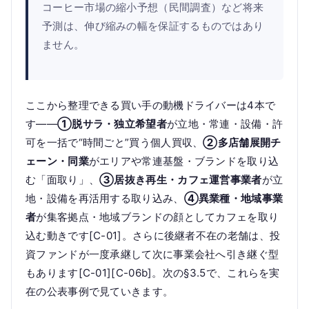
コーヒー市場の縮小予想（民間調査）など将来
予測は、伸び縮みの幅を保証するものではあり
ません。
ここから整理できる買い手の動機ドライバーは4本で
す——
①脱サラ・独立希望者
が立地・常連・設備・許
可を一括で“時間ごと”買う個人買収、
②多店舗展開チ
ェーン・同業
がエリアや常連基盤・ブランドを取り込
む「面取り」、
③居抜き再生・カフェ運営事業者
が立
地・設備を再活用する取り込み、
④異業種・地域事業
者
が集客拠点・地域ブランドの顔としてカフェを取り
込む動きです[C-01]。さらに後継者不在の老舗は、投
資ファンドが一度承継して次に事業会社へ引き継ぐ型
もあります[C-01][C-06b]。次の§3.5で、これらを実
在の公表事例で見ていきます。