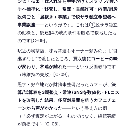
シピ・抽出・仕入れ先を半年かけてスタッフ/買い
手へ標準化・移管し、常連・営業許可・内装/厨房
設備ごと「居抜き＋事業」で脱サラ独立希望者へ
事業譲渡
——という形です。これは①脱サラ独立
の動機と、後述§4の成約条件を匿名で接地したも
のです[C-09]。
駅近の喫茶店。味も常連もオーナー頼みのまま“引
継ぎなし”で渡したところ、
買収後にコーヒーの味
が変わり、常連が離れた
——という反面教師です
（味維持の失敗）[C-09]。
黒字・好立地だが財務未整備だったカフェが、
決
算/試算表を3期整え・常連/SNSを数値化・FLコス
トを改善した結果、多店舗展開を狙うカフェチェ
ーンから声がかかった
——という整え方の例
（「必ず査定が上がる」ものではなく、継続実績
が前提です）[C-08]。