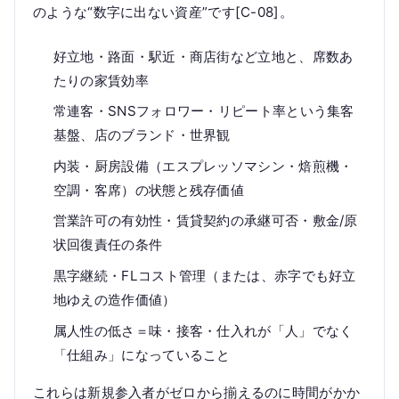
のような“数字に出ない資産”です[C-08]。
好立地・路面・駅近・商店街など立地と、席数あ
たりの家賃効率
常連客・SNSフォロワー・リピート率という集客
基盤、店のブランド・世界観
内装・厨房設備（エスプレッソマシン・焙煎機・
空調・客席）の状態と残存価値
営業許可の有効性・賃貸契約の承継可否・敷金/原
状回復責任の条件
黒字継続・FLコスト管理（または、赤字でも好立
地ゆえの造作価値）
属人性の低さ＝味・接客・仕入れが「人」でなく
「仕組み」になっていること
これらは新規参入者がゼロから揃えるのに時間がかか