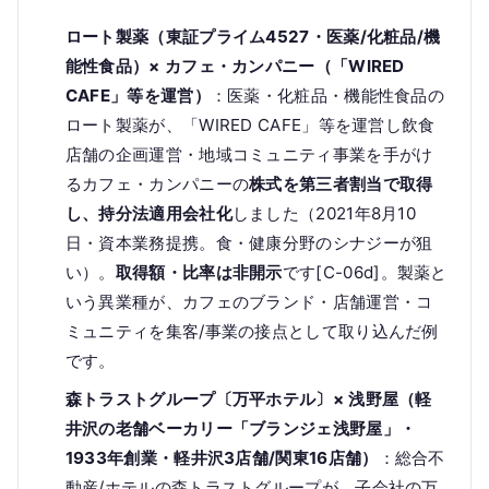
ロート製薬（東証プライム4527・医薬/化粧品/機
能性食品）× カフェ・カンパニー（「WIRED
CAFE」等を運営）
：医薬・化粧品・機能性食品の
ロート製薬が、「WIRED CAFE」等を運営し飲食
店舗の企画運営・地域コミュニティ事業を手がけ
るカフェ・カンパニーの
株式を第三者割当で取得
し、持分法適用会社化
しました（2021年8月10
日・資本業務提携。食・健康分野のシナジーが狙
い）。
取得額・比率は非開示
です[C-06d]。製薬と
いう異業種が、カフェのブランド・店舗運営・コ
ミュニティを集客/事業の接点として取り込んだ例
です。
森トラストグループ〔万平ホテル〕× 浅野屋（軽
井沢の老舗ベーカリー「ブランジェ浅野屋」・
1933年創業・軽井沢3店舗/関東16店舗）
：総合不
動産/ホテルの森トラストグループが、子会社の万