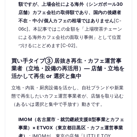
額ですが、上場会社による海外（シンガポール30
店舗）カフェ会社の取得額であり、国内の後継者
不在・中小/個人カフェの相場ではありません
[C-
06c]。本記事ではこの金額を「上場喫茶チェーン
による海外カフェ会社の面取り事例」として位置
づけるにとどめます[C-02]。
買い手タイプ③ 居抜き再生・カフェ運営事
業者（立地・設備の再活用）— 店舗・立地を
活かして再生 or 選択と集中
立地・内装・厨房設備を活かし、自社ブランドや新業
態で再生したいカフェ運営事業者が、店舗を取り込む
（あるいは選択と集中で手放す）動きです。
IMOM（名古屋市・就労継続支援B型事業とカフェ
事業）× ETVOX（東京都目黒区・カフェ運営事業
者）
：IMOMが、東京の店舗「LITTLE TOY