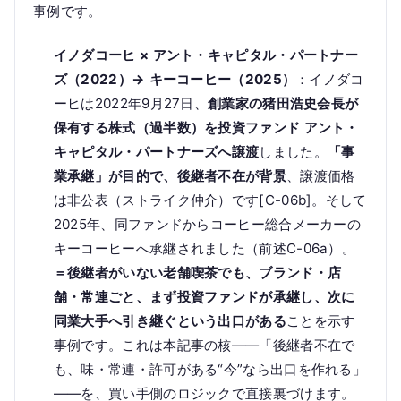
事例です。
イノダコーヒ × アント・キャピタル・パートナー
ズ（2022）→ キーコーヒー（2025）
：イノダコ
ーヒは2022年9月27日、
創業家の猪田浩史会長が
保有する株式（過半数）を投資ファンド アント・
キャピタル・パートナーズへ譲渡
しました。
「事
業承継」が目的で、後継者不在が背景
、譲渡価格
は非公表（ストライク仲介）です[C-06b]。そして
2025年、同ファンドからコーヒー総合メーカーの
キーコーヒーへ承継されました（前述C-06a）。
＝後継者がいない老舗喫茶でも、ブランド・店
舗・常連ごと、まず投資ファンドが承継し、次に
同業大手へ引き継ぐという出口がある
ことを示す
事例です。これは本記事の核——「後継者不在で
も、味・常連・許可がある“今”なら出口を作れる」
——を、買い手側のロジックで直接裏づけます。