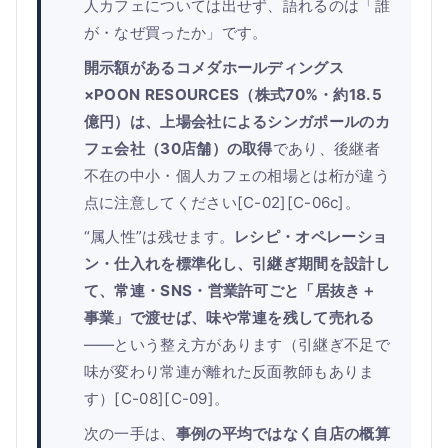
人カフェについては出せず、語れるのは「誰
が・なぜ買ったか」です。
開示額があるコメダホールディングス
×POON RESOURCES（株式70%・約18.5
億円）は、上場会社によるシンガポールのカ
フェ会社（30店舗）の取得
であり、後継者
不在の中小・個人カフェの相場とは桁が違う
点に注意してください[C-02][C-06c]。
“属人性”は残せます。
レシピ・オペレーショ
ン・仕入れを標準化し、引継ぎ期間を設計し
て、常連・SNS・営業許可ごと「居抜き＋
事業」で渡せば、味や常連を残して売れる
——という整え方があります（引継ぎ不足で
味が変わり常連が離れた反面教師もありま
す）[C-08][C-09]。
次の一手は、
事例の平均ではなく自店の概算