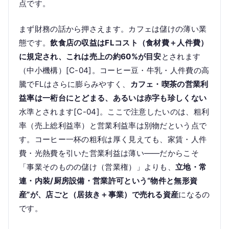
点です。
まず財務の話から押さえます。カフェは儲けの薄い業
態です。
飲食店の収益はFLコスト（食材費＋人件費）
に規定され、これは売上の約60%が目安
とされます
（中小機構）[C-04]。コーヒー豆・牛乳・人件費の高
騰でFLはさらに膨らみやすく、
カフェ・喫茶の営業利
益率は一桁台にとどまる、あるいは赤字も珍しくない
水準とされます[C-04]。ここで注意したいのは、粗利
率（売上総利益率）と営業利益率は別物だという点で
す。コーヒー一杯の粗利は厚く見えても、家賃・人件
費・光熱費を引いた営業利益は薄い——だからこそ
「事業そのものの儲け（営業権）」よりも、
立地・常
連・内装/厨房設備・営業許可という“物件と無形資
産”が、店ごと（居抜き＋事業）で売れる資産
になるの
です。