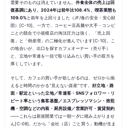
需要そのものは消えていません。
外食全体の売上は回
復基調にあり、2024年は前年比108.4%、喫茶業態も
109.0%
と前年を上回りました（JF/食の安全・安心財
団）[C-10]。一方で、コーヒー豆高騰や大手・コンビ
ニとの競合で小規模店の淘汰圧力は強く、「売上回
復」と「倒産増」の二極化が進んでいます[C-10]。こ
の地合いが、出口を探すカフェオーナー（売り手）
と、立地や常連を一括で取り込みたい買い手の双方を
厚くしています。
そして、カフェの買い手が欲しがるのは、ゼロから揃
えると時間のかかる“見えない資産”です。
好立地・路
面・駅近といった立地／常連客・SNSフォロワー・リ
ピート率という集客基盤／エスプレッソマシン・焙煎
機・空調などの内装・厨房設備／営業許可・賃貸契約
——これらは新規開業では一朝一夕に積み上がりませ
ん[C-08]。だから「会社（店）ごと買う」動機が生ま