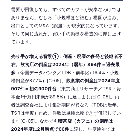
需要が回復しても、すべてのカフェが安泰なわけでは
ありません。むしろ「小規模ほど詰む」構図が進み、
出口としてのM&A（譲渡）が現実的になっています。
そして同じ流れが、買い手の動機を構造的に押し上げ
ています。
売り手が増える背景①：倒産・廃業の多発と後継者不
在
。
飲食店の倒産は2024年（暦年）894件＝過去最
多
（帝国データバンク／TDB・前年比+16.4%・小規
模倒産が87.7%）[C-05]、
飲食業の倒産は2024年度
907件＝初の900件台
（東京商工リサーチ／TSR・資
本金1千万円未満が89.5%）に達しました[C-05]。両
者は調査会社により集計期間が異なる（TDBは暦年、
TSRは年度）ため、件数は単純比較できず併記してい
ます[C-05]。なかでも
喫茶店（カフェ）の倒産は
2024年度に2月時点で66件
に達し、年度通年では