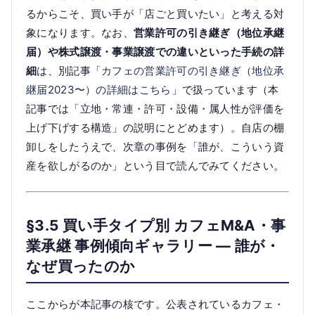
るからこそ、買い手が「店ごと買いたい」と考える対
象になります。なお、
営業許可の引き継ぎ（地位承継
届）や株式譲渡・事業譲渡での違いといった手続の詳
細
は、別記事「
カフェの営業許可の引き継ぎ（地位承
継届2023〜）の詳細はこちら
」で扱っています（本
記事では「立地・常連・許可・設備・属人性が評価を
上げ下げする構造」の説明にとどめます）。自店の棚
卸しをしたうえで、次章の事例を「誰が、こういう資
産を欲しがるのか」という目で読んでみてください。
§3.5 買い手タイプ別 カフェM&A・事
業承継 事例傾向ギャラリー — 誰が・
なぜ買ったのか
ここからが本記事の核です。公表されているカフェ・