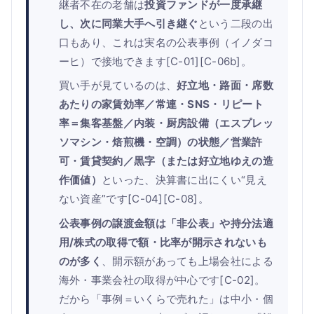
継者不在の老舗は
投資ファンドが一度承継
し、次に同業大手へ引き継ぐ
という二段の出
口もあり、これは実名の公表事例（イノダコ
ーヒ）で接地できます[C-01][C-06b]。
買い手が見ているのは、
好立地・路面・席数
あたりの家賃効率／常連・SNS・リピート
率＝集客基盤／内装・厨房設備（エスプレッ
ソマシン・焙煎機・空調）の状態／営業許
可・賃貸契約／黒字（または好立地ゆえの造
作価値）
といった、決算書に出にくい“見え
ない資産”です[C-04][C-08]。
公表事例の譲渡金額は「非公表」や持分法適
用/株式の取得で額・比率が開示されないも
のが多く
、開示額があっても上場会社による
海外・事業会社の取得が中心です[C-02]。
だから「事例＝いくらで売れた」は中小・個