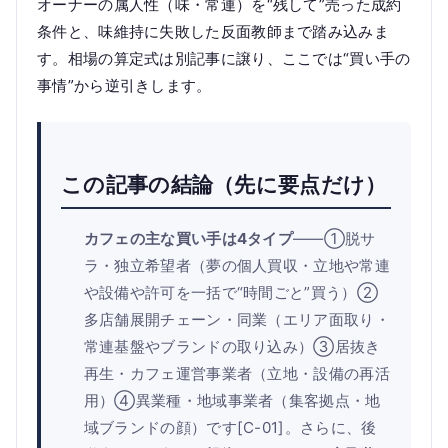
オーナーの属人性（味・常連）を“残して”売った成約
条件と、味維持に失敗した反面教師まで踏み込みま
す。相場の算定式は別記事に譲り、ここでは“買い手の
事情”から逆引きします。
この記事の結論（先に要点だけ）
カフェの主な買い手は4タイプ
——①脱サ
ラ・独立希望者（夢の個人買収・立地や常連
や設備や許可を一括で“時間ごと”買う）②
多店舗展開チェーン・同業（エリア面取り・
常連基盤やブランドの取り込み）③居抜き
再生・カフェ運営事業者（立地・設備の再活
用）④異業種・地域事業者（集客拠点・地
域ブランドの顔）です[C-01]。さらに、後