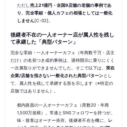
ただし
売上21億円・全国9店舗の老舗の事例であ
り、完全零細・個人カフェの相場としては一般化
しません
[C-02]。
後継者不在の一人オーナー店が属人性を残し
て承継した「典型パターン」
完全な零細・一人オーナーカフェ（年商数千万・店主
だけ）の名前つき成約事例は、適時開示に乗りにくく
一次裏取りができませんでした。そこで以下は、
実在
企業/店舗を指さない一般化された典型パターン
とし
て、属人性を残して承継する形を示します（※特定の
店舗ではありません）。
都内路面の一人オーナーカフェ（席数20・年商
1,500万規模）。常連とSNSフォロワーを持つが、
味・接客はオーナー依存。後継者不在を機に、
レ