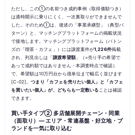
ただし、この①の名前つき成約事例（取得価額つき）
は適時開示に乗りにくく、一次裏取りができませんで
した。そのため①は、後述の「事業承継型」（典型パ
ターン）と、マッチングプラットフォームの掲載状況
で接地します。マッチングプラットフォーム（バトン
ズの「喫茶・カフェ」）には譲渡案件が
1,226件
掲載
され、列見出しは「
譲渡希望額
」（=売り手の希望で
あって成約額ではありません・本調査時点で確認）
で、希望額は10万円台から億単位まで幅広く並びます
[C-02]。
つまり「カフェを売りたい個人」と「カフェ
を買いたい個人」が、どちらも一定数いる
ことは確認
できます。
買い手タイプ② 多店舗展開チェーン・同業
（面取り）— エリア・常連基盤・好立地・ブ
ランドを一気に取り込む