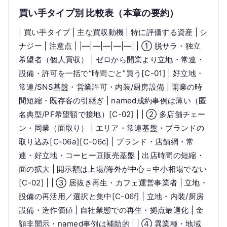
買い手タイプ別 比較表（本章の要約）
| 買い手タイプ | 主な買収動機 | 特に評価する資産 | シ
ナジー | 注意点 | |—|—|—|—|—| | ① 脱サラ・独立
希望者（個人買収） | ゼロから開業より立地・常連・
設備・許可を一括で“時間ごと”買う[C-01] | 好立地・
常連/SNS基盤・営業許可・内装/厨房設備 | 開業の時
間短縮・既存客の引継ぎ | named成約事例は薄い（匿
名典型/PF希望額で接地）[C-02] | | ② 多店舗チェー
ン・同業（面取り） | エリア・常連基盤・ブランドの
取り込み[C-06a][C-06c] | ブランド・店舗網・常
連・好立地・コーヒー豆販売基盤 | 出店時間の短縮・
面の拡大 | 開示額は上場/海外が中心＝中小相場でない
[C-02] | | ③ 居抜き再生・カフェ運営事業者 | 立地・
設備の再活用／選択と集中[C-06f] | 立地・内装/厨房
設備・造作価値 | 自社業態での再生・拠点最適化 | 金
額非開示・named事例は補助的 | | ④ 異業種・地域