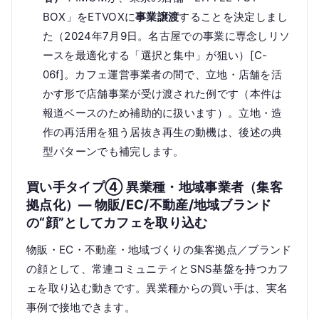
BOX」をETVOXに
事業譲渡
することを決定しまし
た（2024年7月9日。名古屋での事業に専念しリソ
ースを最適化する「選択と集中」が狙い）[C-
06f]。カフェ運営事業者の間で、立地・店舗を活
かす形で店舗事業が受け渡された例です（本件は
報道ベースのため補助的に扱います）。立地・造
作の再活用を狙う居抜き再生の動機は、後述の典
型パターンでも補完します。
買い手タイプ④ 異業種・地域事業者（集客
拠点化）— 物販/EC/不動産/地域ブランド
の“顔”としてカフェを取り込む
物販・EC・不動産・地域づくりの集客拠点／ブランド
の顔として、常連コミュニティとSNS基盤を持つカフ
ェを取り込む動きです。異業種からの買い手は、実名
事例で接地できます。