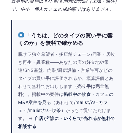
表事例の金額は非公表/非開示/開示額（上場・海外）
で、中小・個人カフェの成約額ではありません。
「うちは、どのタイプの買い手に響
くのか」を無料で確かめる
脱サラ独立希望者・多店舗チェーン/同業・居抜
き再生・異業種——あなたの店の好立地や常
連/SNS基盤、内装/厨房設備・営業許可がどの
タイプの買い手に評価されるか、概算評価とあ
わせて無料でお出しします（
売り手は完全無
料
）。掲載中の案件は
掲載中の飲食・カフェの
M&A案件を見る
（あわせて
/malist/?s=カフ
ェ
・
/malist/?s=喫茶
）からもご覧いただけま
す。 →
自店が“誰に・いくらで”売れるか無料で
相談する