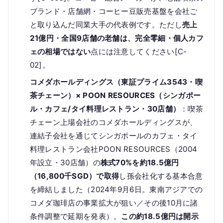
ブランド・店舗網・コーヒー豆販売基盤を会社ご
と取り込んだ同業大手の代表例です。ただし
売上
21億円・全国9店舗の老舗は、完全零細・個人カフ
ェの相場ではない
点には注意してください[C-
02]。
コメダホールディングス（東証プライム3543・喫
茶チェーン）× POON RESOURCES（シンガポー
ル・カフェ/タイ料理レストラン・30店舗）
：喫茶
チェーン上場会社のコメダホールディングスが、
連結子会社を通じてシンガポールのカフェ・タイ
料理レストラン会社POON RESOURCES（2004
年設立・30店舗）の
株式70%を約18.5億円
（16,800千SGD）で取得
し孫会社化する基本合意
を締結しました（2024年9月6日。東南アジアでの
コメダ珈琲店の事業拡大が狙い／その後10月に諸
条件調整で延期を発表）。
この約18.5億円は開示