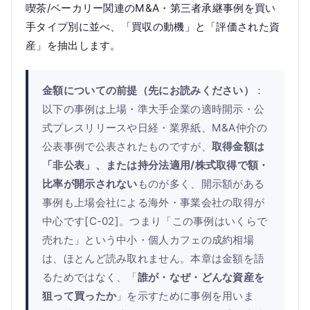
喫茶/ベーカリー関連のM&A・第三者承継事例を買い
手タイプ別に並べ、「買収の動機」と「評価された資
産」を抽出します。
金額についての前提（先にお読みください）
：
以下の事例は上場・準大手企業の適時開示・公
式プレスリリースや日経・業界紙、M&A仲介の
公表事例で公表されたものですが、
取得金額は
「非公表」、または持分法適用/株式取得で額・
比率が開示されない
ものが多く、開示額がある
事例も上場会社による海外・事業会社の取得が
中心です[C-02]。つまり「この事例はいくらで
売れた」という中小・個人カフェの成約相場
は、ほとんど読み取れません。本章は金額を語
るためではなく、「
誰が・なぜ・どんな資産を
狙って買ったか
」を示すために事例を用いま