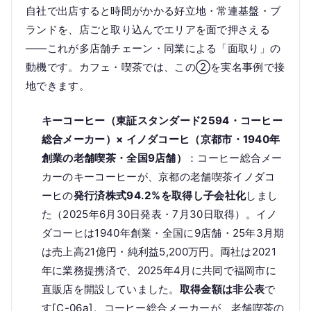
自社で出店すると時間がかかる好立地・常連基盤・ブ
ランドを、店ごと取り込んでエリアを面で押さえる
——これが多店舗チェーン・同業による「面取り」の
動機です。カフェ・喫茶では、この②を実名事例で接
地できます。
キーコーヒー（東証スタンダード2594・コーヒー
総合メーカー）× イノダコーヒ（京都市・1940年
創業の老舗喫茶・全国9店舗）
：コーヒー総合メー
カーのキーコーヒーが、京都の老舗喫茶イノダコ
ーヒの
発行済株式94.2%を取得し子会社化
しまし
た（2025年6月30日発表・7月30日取得）。イノ
ダコーヒは1940年創業・全国に9店舗・25年3月期
は売上高21億円・純利益5,200万円。両社は2021
年に業務提携済で、2025年4月に共同で福岡市に
直販店を開設していました。
取得金額は非公表
で
す[C-06a]。コーヒー総合メーカーが、老舗喫茶の