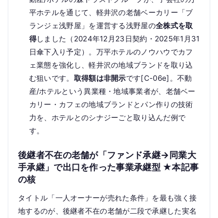
平ホテルを通じて、軽井沢の老舗ベーカリー「ブ
ランジェ浅野屋」を運営する浅野屋の
全株式を取
得
しました（2024年12月23日契約・2025年1月31
日傘下入り予定）。万平ホテルのノウハウでカフ
ェ業態を強化し、軽井沢の地域ブランドを取り込
む狙いです。
取得額は非開示
です[C-06e]。不動
産/ホテルという異業種・地域事業者が、老舗ベー
カリー・カフェの地域ブランドとパン作りの技術
力を、ホテルとのシナジーごと取り込んだ例で
す。
後継者不在の老舗が「ファンド承継→同業大
手承継」で出口を作った事業承継型 ★本記事
の核
タイトル「一人オーナーが売れた条件」を最も強く接
地するのが、後継者不在の老舗が二段で承継した実名