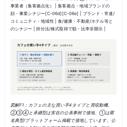
事業者（集客拠点化） | 集客拠点・地域ブランドの
顔・事業シナジー[C-06d][C-06e] | ブランド・常連/
コミュニティ・地域性 | 食/健康・不動産/ホテル等と
のシナジー | 持分法/株式取得で額・比率非開示 |
図解F1：カフェの主な買い手4タイプと買収動機。
②③④と承継型は実在の公表事例で接地、①は匿
名典型/プラットフォーム掲載で接地しています。公