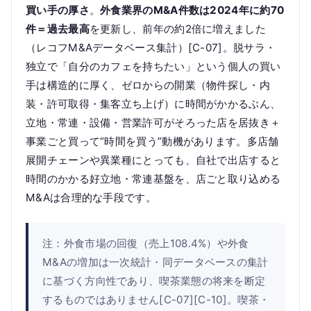
買い手の厚さ
。
外食業界のM&A件数は2024年に約70
件＝過去最高
を更新し、前年の約2倍に増えました
（レコフM&Aデータベース集計）[C-07]。脱サラ・
独立で「自分のカフェを持ちたい」という個人の買い
手は構造的に厚く、ゼロからの開業（物件探し・内
装・許可取得・集客立ち上げ）に時間がかかるぶん、
立地・常連・設備・営業許可がそろった店を居抜き＋
事業ごと買って“時間を買う”動機があります。多店舗
展開チェーンや異業種にとっても、自社で出店すると
時間のかかる好立地・常連基盤を、店ごと取り込める
M&Aは合理的な手段です。
注：外食市場の回復（売上108.4%）や外食
M&Aの増加は一次統計・同データベースの集計
に基づく方向性であり、喫茶業態の将来を断定
するものではありません[C-07][C-10]。喫茶・