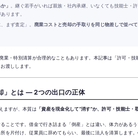
るか」
。継ぐ若手がいれば親族・社内承継、いなくても技能士・許
があります。
に、まず査定」。
廃業コストと売却の手取りを同じ物差しで並べて
、廃業・特別清算が合理的なこともあります。本記事は「許可・技
をお渡しします。
却」とは — 2つの出口の正体
えますが、本質は
「資産を現金化して“消す”か、許可・技能士・取
することです。借金で行き詰まる「倒産」とは違い、体力があるう
務所を片付け、従業員に辞めてもらい、最後に法人を清算します。