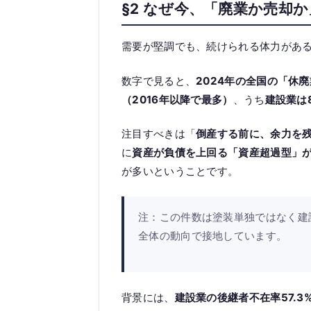
§2 なぜ今、「廃業か売却
需要が堅調でも、続けられる体力があ
数字で見ると、
2024年の全国の「休
（2016年以降で最多）
、うち
建設業は8
注目すべきは「
倒産する前に、余力を
に
資産が負債を上回る「資産超過型」が6
が多いということです。
注：この件数は塗装単独ではなく建
全体の動向で接地しています。
背景には、
建設業の後継者不在率57.3