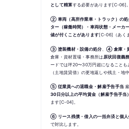
として精算
する必要があります[C-06]
② 車両（高所作業車・トラック）の処
ター（稼働時間）・車両状態・メーカ
値が付くことがあります
[C-06]（
③ 塗装機材・設備の処分
、
④ 倉庫・
倉庫・資材置場・事務所は
原状回復義務
ードでは坪20〜30万円超になることも
（土地賃貸借）の更地返しや残土・地
⑤ 従業員への退職金・解雇予告手当
雇
30日分以上の平均賃金（解雇予告手当
ます[C-04]。
⑥ リース残債・借入の一括弁済と個人
で対比します。