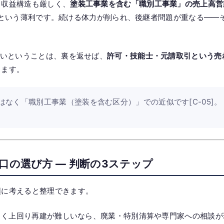
。収益構造も厳しく、
塗装工事業を含む「職別工事業」の売上高営業
05]という薄利です。続ける体力が削られ、後継者問題が重なる—
多いということは、裏を返せば、
許可・技能士・元請取引という売
ります。
なく「職別工事業（塗装を含む区分）」での近似です[C-05]。
口の選び方 — 判断の3ステップ
順に考えると整理できます。
きく上回り再建が難しいなら、廃業・特別清算や専門家への相談が