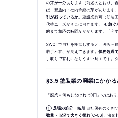
の芽が十分あります（前述のとおり、畳む会
ば、親族内・社内承継の芽があります。
引が残っているか
。建設業許可（塗装工
代替ニーズがそこに向きます。 4.
急ぐ
約まで相応の時間がかかります。「今
SWOTで自社を棚卸しすると、強み＝
若手不在、が見えてきます。
債務超過
手取りで有利になりやすい局面です。
§3.5 塗装業の廃業にかか
「廃業＝何もしなければ0円」ではあ
① 足場の処分・売却
自社保有のくさび
数量・市況で大きく振れ
[C-06]、決