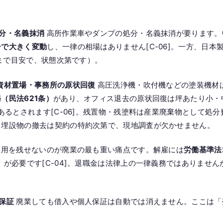
。
分・名義抹消
高所作業車やダンプの処分・名義抹消が要ります。
ーで大きく変動
し、一律の相場はありません[C-06]。一方、日本
あくまで目安で、状態次第です）。
資材置場・事務所の原状回復
高圧洗浄機・吹付機などの塗装機材
（民法621条）
があり、オフィス退去の原状回復は坪あたり小・中
あるとされます[C-06]。残置物・残塗料は産業廃棄物として処
中埋設物の撤去は契約の特約次第で、現地調査が欠かせません。
用を残せないのが廃業の最も重い痛点です。解雇には
労働基準法
）
が必要です[C-04]。退職金は法律上の一律義務ではありませ
保証
廃業しても借入や個人保証は自動では消えません。ここは「