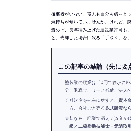
後継者がいない。職人も自分も歳をと
気持ちが傾いていませんか。けれど、
畳めば、長年積み上げた建設業許可も
と、売却した場合に残る「手取り」を
この記事の結論（先に要
塗装業の廃業は「0円で静かに
分、退職金、リース残債、法人
会社財産を株主に戻すと、
資本
一方、会社ごと売る
株式譲渡なら
売却なら、廃業で消える資産が
一級／二級塗装技能士・元請取