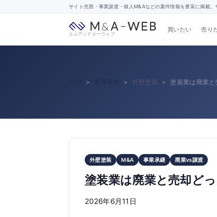
サイト売買・事業譲渡・個人M&Aなどの案件情報を豊富に掲載。サ
買いたい
売り
エムアンドエーウェブ
TOP
業界研究
外壁塗装
塗装業は廃業と
外壁塗装
M&A
事業承継
廃業vs譲渡
塗装業は廃業と売却どっ
2026年6月11日