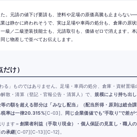
った。元請の値下げ要請も、塗料や足場の原価高騰も止まらない—
廃業は静かに終われそうで、実は足場や車両の処分も、倉庫の原状
、一級／二級塗装技能士も、元請取引も、価値ゼロで消えます。本
、同じ物差しで並べてお伝えします。
点だけ）
終わる」ものではありません。足場・車両の処分、倉庫・資材置場
の解散・清算（登記・官報公告・清算人）で、
規模により持ち出し
金等の額を超える部分は「みなし配当」（配当所得・原則は総合課
税率は一律20.315%
[C-03]。
同じ企業価値でも“手取り”で差が
残ります＝
創業者利益（手取り現金）・個人保証の見直し・職人の
引の承継
[C-07][C-13][C-12]。