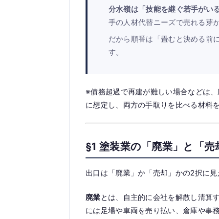
分水嶺は「技能を継ぐ若手がい
手の人材代替ニーズで売れる芽
だから順番は「畳むと決める前
す。
※債務超過で再建が難しい場合などは
に想定し、両方の手取りを比べる材料
§1 塗装業の「廃業」と「売
出口は「廃業」か「売却」かの2択に見
廃業
とは、自主的に会社を解散し清算
には足場や車両を売り払い、倉庫や事