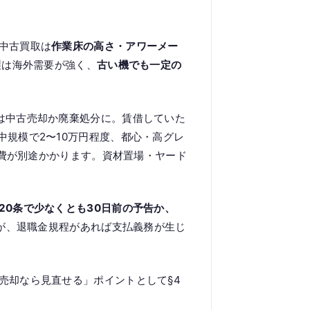
中古買取は
作業床の高さ・アワーメー
製は海外需要が強く、
古い機でも一定の
は中古売却か廃棄処分に。賃借していた
規模で2〜10万円程度、都心・高グレ
分費が別途かかります。資材置場・ヤード
20条で少なくとも30日前の予告か、
んが、退職金規程があれば支払義務が生じ
売却なら見直せる」ポイントとして§4