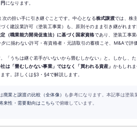
ロ円
になります。
ま次の担い手に引き継ぐことです。中心となる
株式譲渡
では、株
づく建設業許可（塗装工事業）も、原則そのまま引き継がれます[C
検定（職業能力開発促進法）に基づく国家資格
であり、塗装工事業
朝一夕に揃わない許可・有資格者・元請取引の蓄積こそ、M&Aで評
す。「うちは継ぐ若手がいないから畳むしかない」と。しかし、た
会社は「畳むしかない事業」ではなく「買われる資産」
かもしれま
ます。詳しくは§3・§4で解説します。
は
廃業と譲渡の比較（全体像）
も参考になります。本記事は塗装
将来性・需要動向はこちら
で俯瞰しています。