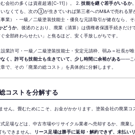
社の多くは資産超過[C-11]）。 2.
技能を継ぐ若手がいるか
いなくても、次の③が生きていれば第三者へのM&Aで売れる芽が
事業）・一級／二級塗装技能士・優良な元請取引が健在なら、そ
かどうか
。後述のとおり、廃業（清算）は債権者保護手続きだけで最
すぐ全部終わらせたい」と焦るほど、安く手放しがちです。
建設業許可・一級／二級塗装技能士・安定元請枠、弱み＝社長が
でなく、許可も技能士も生きていて、少し時間に余裕がある
——こ
次章で、その「廃業の総コスト」を具体的に分解します。
る総コストを分解する
りません。畳むためにこそ、お金がかかります。塗装会社の廃業コ
式足場などは、中古市場やリサイクル業者へ売却するか、廃棄し
め打ちできません。
リース足場は勝手に返却・解約できず、未払い