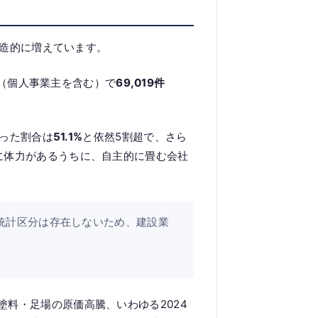
造的に増えています。
（個人事業主を含む）で
69,019件
った割合は
51.1%
と依然5割超で、さら
社に体力があるうちに、自主的に畳む会社
統計区分は存在しないため、建設業
、塗料・足場の原価高騰、いわゆる2024