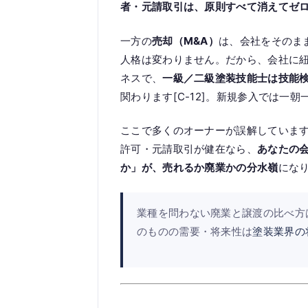
者・元請取引は、原則すべて消えてゼ
一方の
売却（M&A）
は、会社をそのま
人格は変わりません。だから、会社に紐
ネスで、
一級／二級塗装技能士は技能
関わります[C-12]。新規参入では一
ここで多くのオーナーが誤解していま
許可・元請取引が健在なら、
あなたの
か」が、売れるか廃業かの分水嶺
になり
業種を問わない廃業と譲渡の比べ方
のものの需要・将来性は
塗装業界の