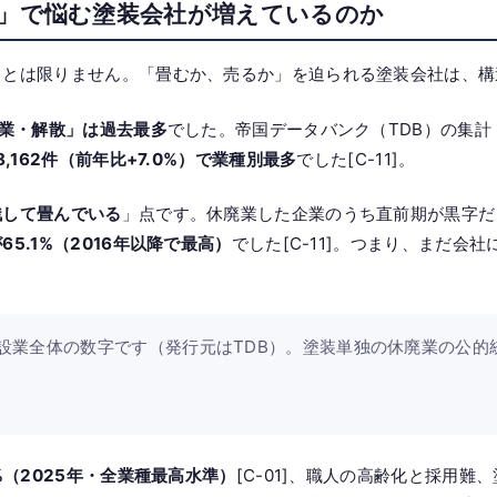
か」で悩む塗装会社が増えているのか
るとは限りません。「畳むか、売るか」を迫られる塗装会社は、構
廃業・解散」は過去最多
でした。帝国データバンク（TDB）の集計
,162件（前年比+7.0%）で業種別最多
でした[C-11]。
残して畳んでいる
」点です。休廃業した企業のうち直前期が黒字だ
5.1%（2016年以降で最高）
でした[C-11]。つまり、まだ会
設業全体の数字です（発行元はTDB）。塗装単独の休廃業の公的
%（2025年・全業種最高水準）
[C-01]、職人の高齢化と採用難